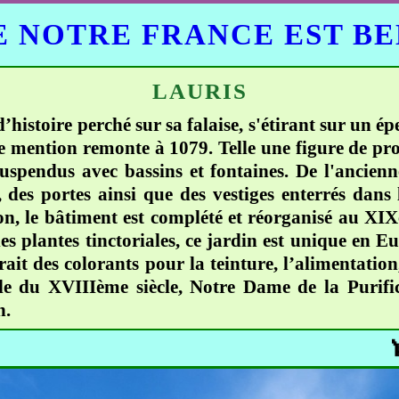
 NOTRE FRANCE EST B
LAURIS
’histoire perché sur sa falaise, s'étirant sur un é
mention remonte à 1079. Telle une figure de prou
suspendus avec bassins et fontaines. De l'ancienn
s, des portes ainsi que des vestiges enterrés dans
n, le bâtiment est complété et réorganisé au XIXè
es plantes tinctoriales, ce jardin est unique en E
ait des colorants pour la teinture, l’alimentation
iale du XVIIIème siècle, Notre Dame de la Purifi
n.